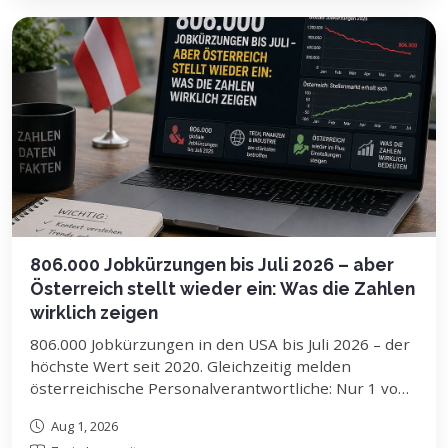
deine Karriereplanung bedeutet.
806.000 Jobkürzungen bis Juli 2026 – aber
Österreich stellt wieder ein: Was die Zahlen
wirklich zeigen
806.000 Jobkürzungen in den USA bis Juli 2026 – der
höchste Wert seit 2020. Gleichzeitig melden
österreichische Personalverantwortliche: Nur 1 von
10 Unternehmen plant Jobabbau, 19 Prozent wollen
Aug 1, 2026
sogar mehr einstellen. Zwei Schlagzeilen, zwei völlig