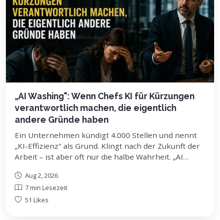
„AI Washing": Wenn Chefs KI für Kürzungen
verantwortlich machen, die eigentlich
andere Gründe haben
Ein Unternehmen kündigt 4.000 Stellen und nennt
„KI-Effizienz" als Grund. Klingt nach der Zukunft der
Arbeit – ist aber oft nur die halbe Wahrheit. „AI
Washing" beschreibt die Praxis, Entlassungen mit KI
Aug 2, 2026
zu begründen, obwohl Kostendruck,
7 min Lesezeit
Überkapazitäten oder Restrukturierung die
eigentlichen Treiber sind. Wir erklären den neuen
51 Likes
Begriff, zeigen, wie du ihn erkennst, und was er für