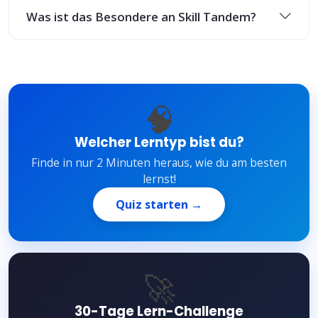
Was ist das Besondere an Skill Tandem?
🧠
Welcher Lerntyp bist du?
Finde in nur 2 Minuten heraus, wie du am besten
lernst!
Quiz starten →
🚀
30-Tage Lern-Challenge