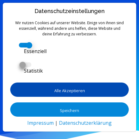
Datenschutzeinstellungen
Wir nutzen Cookies auf unserer Website. Einige von ihnen sind
Lernpartner & Sprachpartner in
essenziell, während andere uns helfen, diese Website und
deine Erfahrung zu verbessern.
Basel
finden
Essenziell
Finde kostenlos deinen perfekten
Tandempartner in Basel. Tausche Skills, lerne
Statistik
neue Sprachen und wachse gemeinsam – mit
der Skill Tandem Community in Basel.
Alle Akzeptieren
Jetzt kostenlos registrieren
Mit Google fortfahren
Speichern
Impressum
|
Datenschutzerklärung