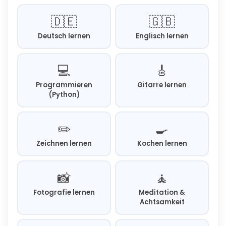
🇩🇪
🇬🇧
Deutsch lernen
Englisch lernen
💻
🎸
Programmieren
Gitarre lernen
(Python)
✏️
🍳
Zeichnen lernen
Kochen lernen
📸
🧘
Fotografie lernen
Meditation &
Achtsamkeit