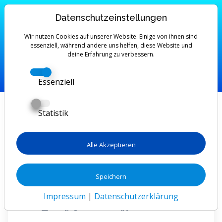
Datenschutzeinstellungen
🚀 Deine 30-Tage Lern-Challenge
Wir nutzen Cookies auf unserer Website. Einige von ihnen sind
essenziell, während andere uns helfen, diese Website und
Wähle einen Skill, erhalte deinen persönlichen
deine Erfahrung zu verbessern.
Lernplan – und wachse jeden Tag ein Stück!
Essenziell
🎯
Statistik
Welchen Skill willst du
lernen?
Alle Akzeptieren
Wähle eines der Themen und du bekommst sofort
Speichern
deinen personalisierten 30-Tage-Plan mit täglichen
Aufgaben.
Impressum
|
Datenschutzerklärung
30 Tage
15–30 Min/Tag
100 % kostenlos