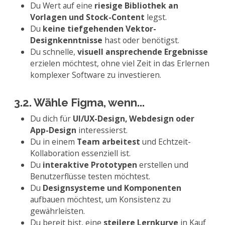
Du Wert auf eine
riesige Bibliothek an
Vorlagen und Stock-Content
legst.
Du
keine tiefgehenden Vektor-
Designkenntnisse
hast oder benötigst.
Du schnelle,
visuell ansprechende Ergebnisse
erzielen möchtest, ohne viel Zeit in das Erlernen
komplexer Software zu investieren.
3.2. Wähle Figma, wenn...
Du dich für
UI/UX-Design, Webdesign oder
App-Design
interessierst.
Du in einem
Team arbeitest
und Echtzeit-
Kollaboration essenziell ist.
Du
interaktive Prototypen
erstellen und
Benutzerflüsse testen möchtest.
Du
Designsysteme und Komponenten
aufbauen möchtest, um Konsistenz zu
gewährleisten.
Du bereit bist, eine
steilere Lernkurve
in Kauf