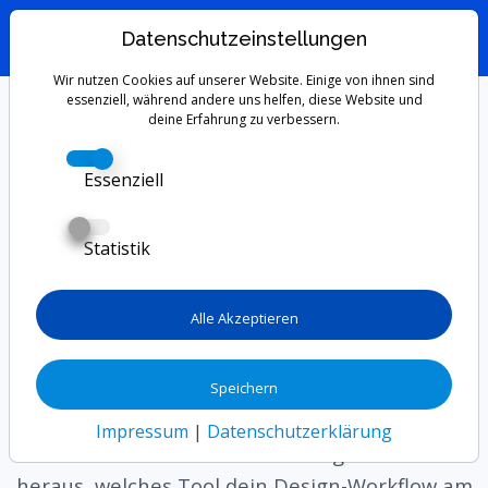
Datenschutzeinstellungen
Wir nutzen Cookies auf unserer Website. Einige von ihnen sind
Canva vs. Figma:
essenziell, während andere uns helfen, diese Website und
deine Erfahrung zu verbessern.
Welches Design-Tool
Essenziell
ist das Richtige für
Statistik
dich?
Alle Akzeptieren
Du möchtest anfangen zu designen, aber
weißt nicht, ob Canva oder Figma besser zu dir
passt? Dieser Artikel vergleicht beide Tools
Speichern
detailliert: Funktionen, Vor- und Nachteile,
Impressum
|
Datenschutzerklärung
Kosten und für wen sie sich eignen. Finde
heraus, welches Tool dein Design-Workflow am