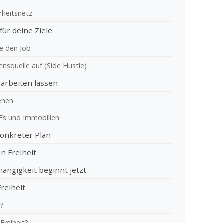
rheitsnetz
für deine Ziele
le den Job
ensquelle auf (Side Hustle)
h arbeiten lassen
tehen
TFs und Immobilien
 konkreter Plan
en Freiheit
hängigkeit beginnt jetzt
Freiheit
n?
 Freiheit?