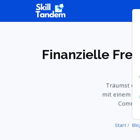
Finanzielle Frei
Träumst du v
mit einem kla
Communi
Start
Blo