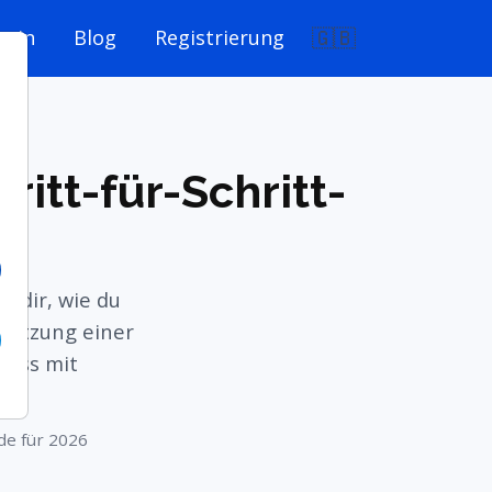
🇬🇧
ogin
Blog
Registrierung
ritt-für-Schritt-
t dir, wie du
stützung einer
luss mit
ide für 2026