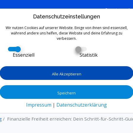
Start
L
Datenschutzeinstellungen
Wir nutzen Cookies auf unserer Website. Einige von ihnen sind essenziell,
während andere uns helfen, diese Website und deine Erfahrung zu
verbessern.
heit erreichen: Dein Sch
Essenziell
Statistik
Guide für 2026
Alle Akzeptieren
on finanzieller Unabhängigkeit? Dieser Guide zeig
ren Plan, den richtigen Strategien und der Unter
Speichern
ty bis 2026 deine finanziellen Ziele erreichst. Sch
Impressum
|
Datenschutzerklärung
Geldsorgen, hallo Freiheit!
g
Finanzielle Freiheit erreichen: Dein Schritt-für-Schritt-Gu