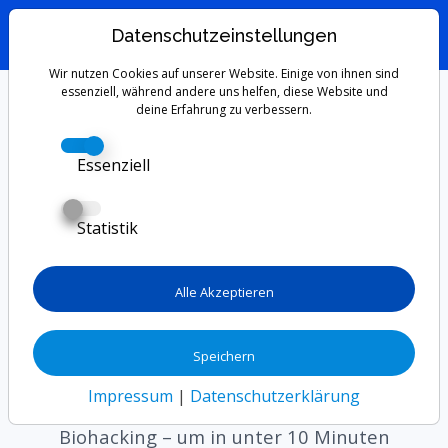
Datenschutzeinstellungen
Wir nutzen Cookies auf unserer Website. Einige von ihnen sind
Schneller
essenziell, während andere uns helfen, diese Website und
deine Erfahrung zu verbessern.
einschlafen: 7
Essenziell
wissenschaftliche
Statistik
Methoden für eine
erholsame Nacht
Alle Akzeptieren
Du liegst nachts wach und starrst die Decke
Speichern
an? Entdecke die besten Techniken – von der
Impressum
|
Datenschutzerklärung
Militär-Methode bis hin zum zirkadianen
Biohacking – um in unter 10 Minuten