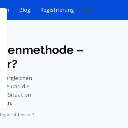
🇬🇧
ogin
Blog
Registrierung
winenmethode –
er?
r vergleichen
hode und die
er Situation
auen.
tegie ist besser?