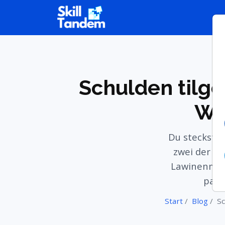
Schulden tilg
We
Du steckst i
zwei der po
Lawinenmeth
pass
Start
Blog
Sc