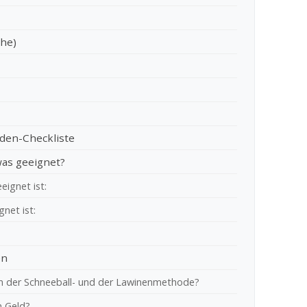
che)
lden-Checkliste
 was geeignet?
eignet ist:
net ist:
en
en der Schneeball- und der Lawinenmethode?
n Geld?