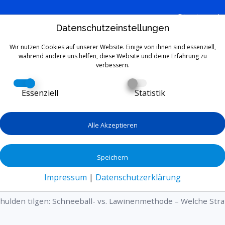
Start
L
Datenschutzeinstellungen
Wir nutzen Cookies auf unserer Website. Einige von ihnen sind essenziell,
während andere uns helfen, diese Website und deine Erfahrung zu
verbessern.
en: Schneeball- vs. La
Essenziell
Statistik
lche Strategie ist bess
Alle Akzeptieren
n Schulden und suchst den besten Weg heraus? Wi
pulärsten Tilgungsstrategien: die Schneeballmet
Speichern
ode. Erfahre, welche Methode am besten zu dein
Impressum
|
Datenschutzerklärung
t, um deine Schulden effektiv und motiviert abzub
hulden tilgen: Schneeball- vs. Lawinenmethode – Welche Stra