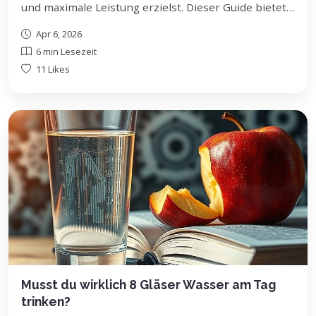
und maximale Leistung erzielst. Dieser Guide bietet
dir Schritt-für-Schritt-Anleitungen, um deine
Apr 6, 2026
Ernährung perfekt auf dein Training abzustimmen –
6 min Lesezeit
egal ob Muskelaufbau, Fettabbau oder Ausdauer.
11 Likes
Musst du wirklich 8 Gläser Wasser am Tag
trinken?