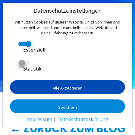
Datenschutzeinstellungen
Wir nutzen Cookies auf unserer Website. Einige von ihnen sind
Tag:
Ernährung
essenziell, während andere uns helfen, diese Website und
deine Erfahrung zu verbessern.
Alle Artikel mit dem Tag
Ernährung
.
Essenziell
Zu den Artikeln
Statistik
Alle Akzeptieren
Speichern
TAG: ERNÄHRUNG
Impressum
|
Datenschutzerklärung
← ZURÜCK ZUM BLOG