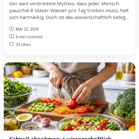
Der weit verbreitete Mythos, dass jeder Mensch
pauschal 8 Gläser Wasser pro Tag trinken muss, hält
sich hartnäckig. Doch ist das wissenschaftlich belegt?
Wir entlarven diesen Irrglauben und zeigen dir, wie
Mär 22, 2026
du deinen tatsächlichen Flüssigkeitsbedarf optimal
6 min Lesezeit
deckst – individuell und evidenzbasiert.
33 Likes