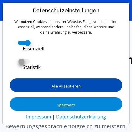
Datenschutzeinstellungen
Wir nutzen Cookies auf unserer Website. Einige von ihnen sind
Wie meisterst du
essenziell, während andere uns helfen, diese Website und
deine Erfahrung zu verbessern.
dein
Essenziell
Bewerbungsgespräch
Statistik
Die ultimative
Anleitung für
Alle Akzeptieren
Einsteiger!
Speichern
Impressum
|
Datenschutzerklärung
Dieser umfassende Guide hilft dir, dein
Bewerbungsgespräch erfolgreich zu meistern.