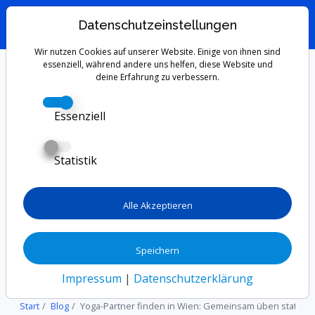
Datenschutzeinstellungen
Wir nutzen Cookies auf unserer Website. Einige von ihnen sind
Yoga-Partner finden
essenziell, während andere uns helfen, diese Website und
deine Erfahrung zu verbessern.
in Wien: Gemeinsam
Essenziell
üben statt allein
Statistik
Du suchst einen Yoga-Partner in Wien, um
deine Praxis zu vertiefen oder motivierter zu
Alle Akzeptieren
bleiben? Erfahre, wo du Gleichgesinnte triffst,
welche Vorteile das gemeinsame Üben bietet
Speichern
und wie Skill Tandem dir hilft, den perfekten
Partner zu finden.
Impressum
|
Datenschutzerklärung
Start
Blog
Yoga-Partner finden in Wien: Gemeinsam üben statt all