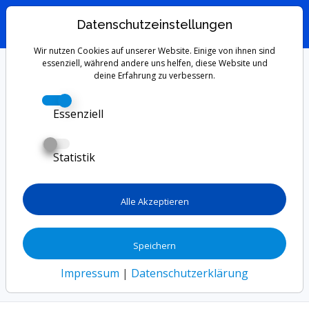
Datenschutzeinstellungen
Wir nutzen Cookies auf unserer Website. Einige von ihnen sind
Wie kannst du
essenziell, während andere uns helfen, diese Website und
deine Erfahrung zu verbessern.
digitale Detox in
Essenziell
deinen Lernalltag
Statistik
integrieren?
Alle Akzeptieren
Digitale Detox ist entscheidend für effizientes
Lernen. Entdecke, wie du digitale Ablenkungen
minimieren und fokussiert lernen kannst.
Speichern
Impressum
|
Datenschutzerklärung
Start
Blog
Wie kannst du digitale Detox in deinen Lernalltag integr